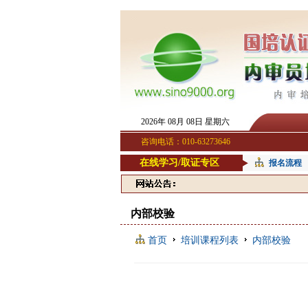
2026年 08月 08日 星期六
咨询电话：010-63273646
在线学习/取证专区
报名流程
内部校验
首页
培训课程列表
内部校验